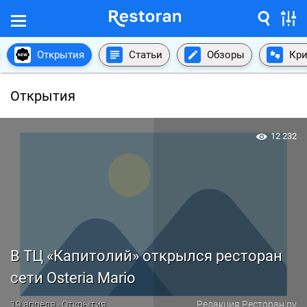
Открытия
Статьи
Обзоры
Кри
Открытия
12 232
В ТЦ «Капитолий» открылся ресторан
сети Osteria Mario
19 апреля · Открытия
Редакция Ресторан.ру