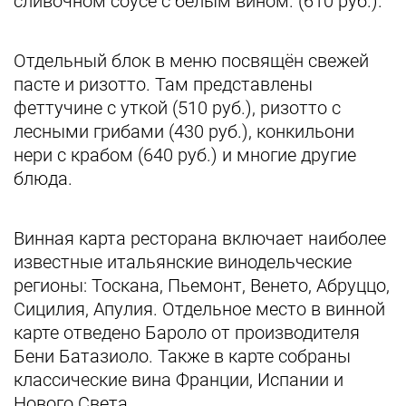
сливочном соусе с белым вином. (610 руб.).
Отдельный блок в меню посвящён ​свежей ​
пасте и ризотто​. ​Там представлены
феттучине с уткой (510 руб.), ризотто с
лесными грибами (430 руб.), конкильони
нери с крабом (640 руб.) и многие другие
блюда.
Винная карта ресторана включает наиболее
известные итальянские винодельческие
регионы: Тоскана, Пьемонт, Венето, Абруццо,
Сицилия, Апулия. Отдельное место в винной
карте отведено Бароло от производителя ​
Бени Батазиоло. Также в карте собраны
классические вина Франции, Испании и
Нового Света.