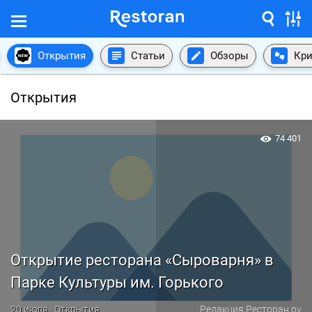
Открытия
Статьи
Обзоры
Кри
Открытия
74 401
Открытие ресторана «Сыроварня» в
Парке Культуры им. Горького
20 июля · Открытия
Редакция Ресторан.ру