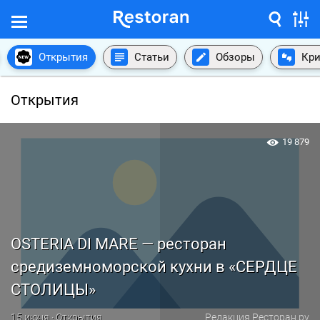
Открытия
Статьи
Обзоры
Кри
Открытия
19 879
OSTERIA DI MARE — ресторан
средиземноморской кухни в «СЕРДЦЕ
СТОЛИЦЫ»
15 июня · Открытия
Редакция Ресторан.ру