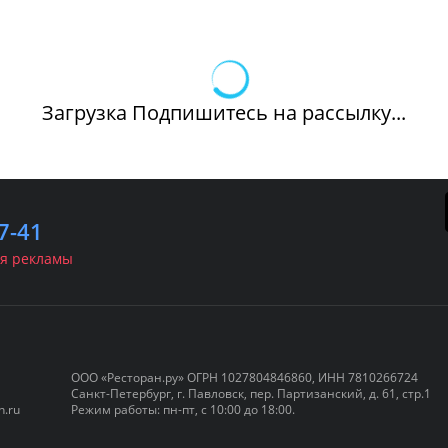
Загрузка Подпишитесь на рассылку...
7-41
я рекламы
ООО «Ресторан.ру» ОГРН 1027804846860, ИНН 7810266724
Санкт-Петербург, г. Павловск, пер. Партизанский, д. 61, стр.1
нкетные залы
Куда пойти
Афиши
n.ru
Режим работы: пн-пт, с 10:00 до 18:00.
Панорамные
Живая м