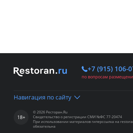
+7 (915) 106-0
по вопросам размещени
Навигация по сайту
© 2026 Ресторан.Ru
18+
Свидетельство о регистрации СМИ №ФС 77-20474
Портал
Рестораны
Ба
При использовании материалов гиперссылка на restora
обязательна
Вход