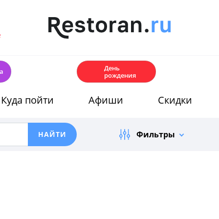
е
🎂
День
а
рождения
Куда пойти
Афиши
Скидки
Фильтры