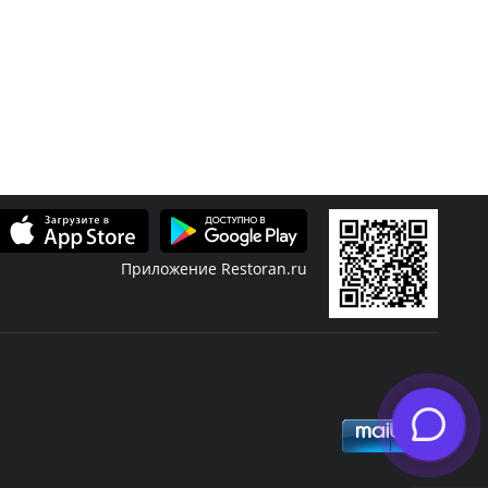
Приложение Restoran.ru
Скидки
Журнал
узыка
Банкет
Новости ресторанов