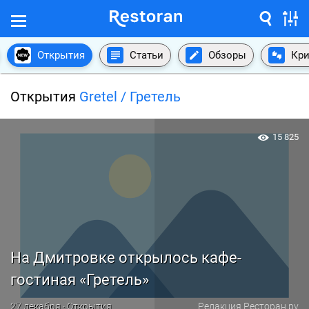
Открытия
Статьи
Обзоры
Кри
Открытия
Gretel / Гретель
15 825
На Дмитровке открылось кафе-
гостиная «Гретель»
27 декабря · Открытия
Редакция Ресторан.ру