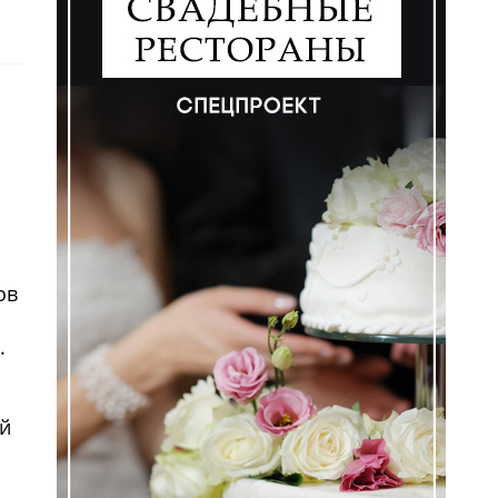
ем
я
ов
.
ый
ем