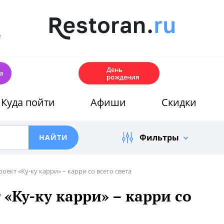
е
🎂
День
а
рождения
Куда пойти
Афиши
Скидки
Фильтры
ект «Ку-ку карри» – карри со всего света
«Ку-ку карри» – карри со