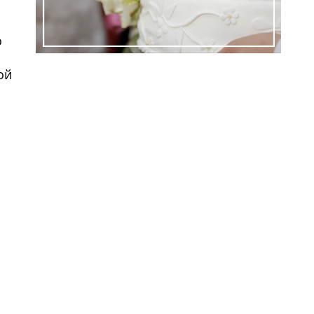
о
ой
ем