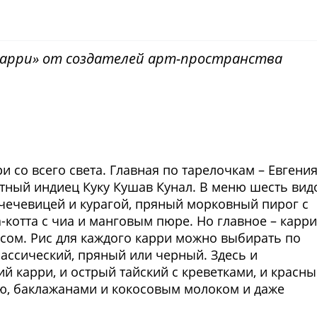
карри» от создателей арт-пространства
Фото предоставлены заведени
 со всего света. Главная по тарелочкам – Евгени
тный индиец Куку Кушав Кунал. В меню шесть вид
с чечевицей и курагой, пряный морковный пирог с
-котта с чиа и манговым пюре. Но главное – карри
исом. Рис для каждого карри можно выбирать по
лассический, пряный или черный. Здесь и
 карри, и острый тайский с креветками, и красн
ью, баклажанами и кокосовым молоком и даже
Фото предоставлены заведени