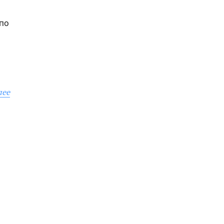
 по
лее