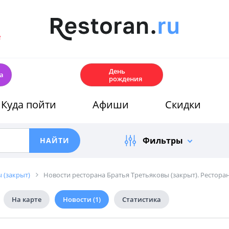
е
🎂
День
а
рождения
Куда пойти
Афиши
Скидки
Фильтры
 (закрыт)
Новости ресторана Братья Третьяковы (закрыт). Ресторан
На карте
Новости
(1)
Статистика