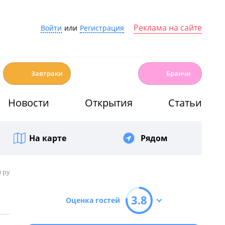
Реклама на сайте
Войти
или
Регистрация
☕️
🍳
Завтраки
Бранчи
Новости
Открытия
Статьи
На карте
Рядом
 ру
3.8
Оценка гостей