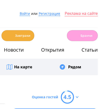
Реклама на сайте
Войти
или
Регистрация
☕️
🍳
Завтраки
Бранчи
Новости
Открытия
Статьи
На карте
Рядом
4.5
Оценка гостей