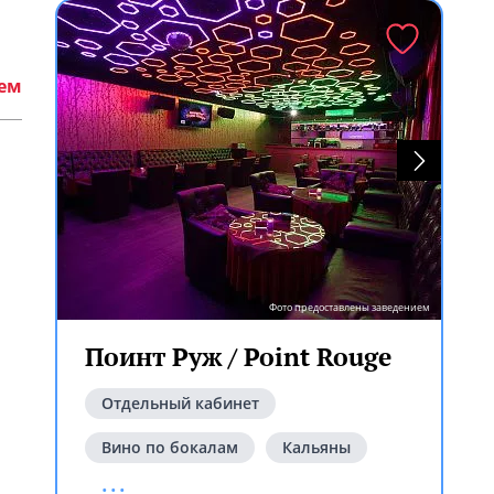
ием
Фото предоставлены заведением
Поинт Руж / Point Rouge
Отдельный кабинет
Вино по бокалам
Кальяны
...