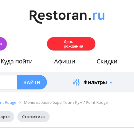
е
🎂
День
а
рождения
Куда пойти
Афиши
Скидки
Фильтры
int Rouge
Меню караоке-бара Поинт Руж / Point Rouge
карте
Статистика