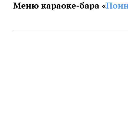
Меню караоке-бара «
Поин