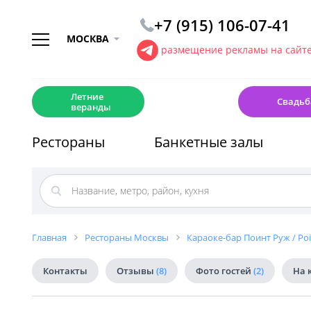
+7 (915) 106-07-41
МОСКВА
размещение рекламы на сайт
☀️
💍
Летние
Свадьб
веранды
Рестораны
Банкетные залы
Главная
Рестораны Москвы
Караоке-бар Поинт Руж / Po
Контакты
Отзывы
(8)
Фото гостей
(2)
На 