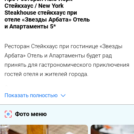
Стейкхаус / New York
Steakhouse cтейкхаус при
отеле «Звезды Арбата» Отель
и Апартаменты 5*
Ресторан Стейкхаус при гостинице «Звезды
Арбата» Отель и Апартаменты будет рад
принять для гастрономического приключения
гостей отеля и жителей города.
Основное место в меню занимают, конечно,
Показать полностью
стейки, премиальная говядина и лучшие
отрубы для вас готовят на углях в
Фото меню
легендарном гриле хоспер. В гриль меню
также представлены рыба и морепродукты,