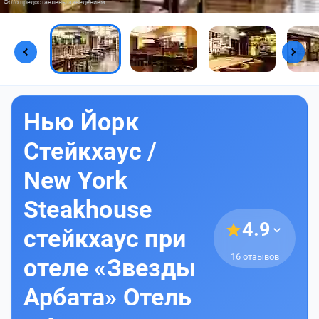
Фото предоставлены заведением
Нью Йорк
Стейкхаус /
New York
Steakhouse
4.9
cтейкхаус при
16 отзывов
отеле «Звезды
Арбата» Отель