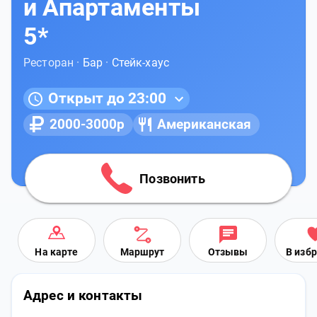
и Апартаменты
5*
Ресторан ·
Бар
·
Стейк-хаус
Открыт до 23:00
2000-3000р
Американская
Позвонить
На карте
Маршрут
Отзывы
В изб
Адрес и контакты