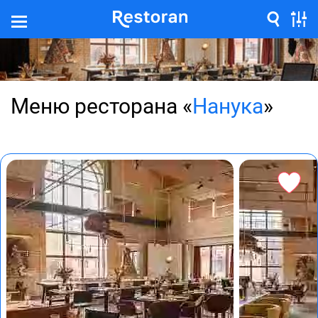
Меню ресторана «
Нанука
»