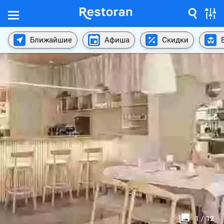
Ближайшие
Афиша
Скидки
1
/
12