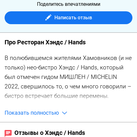
Поделитесь впечатлениями
Написать отзыв
Про Ресторан Хэндс / Hands
В полюбившемся жителями Хамовников (и не
только) нео-бистро Хэндс / Hands, который
был отмечен гидом МИШЛЕН / MICHELIN
2022, свершилось то, о чем много говорили –
бистро встречает большие перемены.
Показать полностью
Обновленный дизайн с нарядными белыми
скатертями и обилием света создает
Отзывы о Хэндс / Hands
праздничное настроение, появились новинки