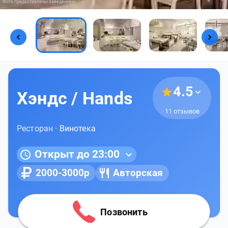
Фото предоставлены заведением
4.5
Хэндс / Hands
11 отзывов
Ресторан ·
Винотека
Открыт до 23:00
2000-3000р
Авторская
Позвонить