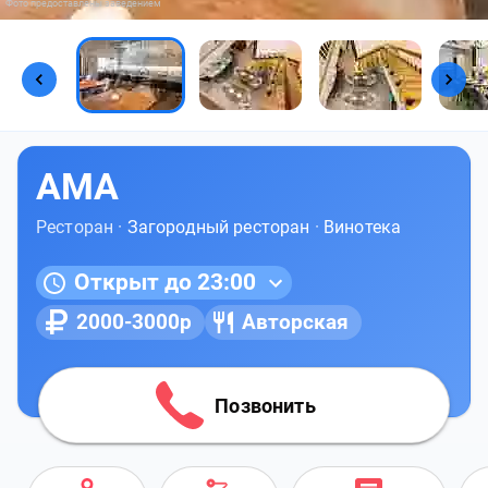
Фото предоставлены заведением
АМА
Ресторан ·
Загородный ресторан
·
Винотека
Открыт до 23:00
2000-3000р
Авторская
Позвонить