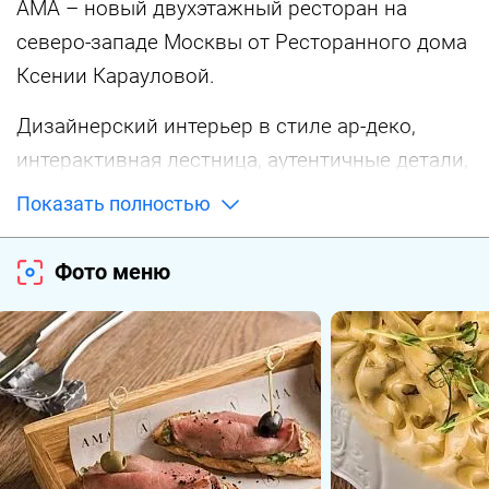
АМА – новый двухэтажный ресторан на
северо-западе Москвы от Ресторанного дома
Ксении Карауловой.
Дизайнерский интерьер в стиле ар-деко,
интерактивная лестница, аутентичные детали,
которые приковывают внимание — здесь всё
Показать полностью
про вкус к жизни.
Фото меню
За кухню отвечает бренд-шеф Федор
Солодкин (Булошная, Сенполия, Идома,
Амаджио). В его меню авторские позиции
блюд с нетривиальными сочетаниями
ингредиентов и акцентными соусами.
В барной карте оригинальные коктейли и