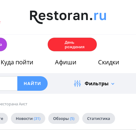
е
🎂
День
а
рождения
Куда пойти
Афиши
Скидки
Фильтры
есторана Аист
те
Новости
(31)
Обзоры
(5)
Статистика