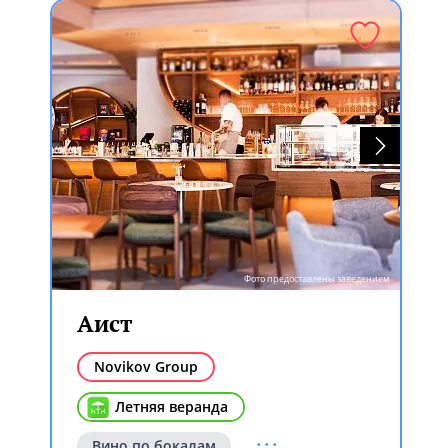
Фото предоставлены заведением
Аист
Novikov Group
Летняя веранда
...
Вино по бокалам