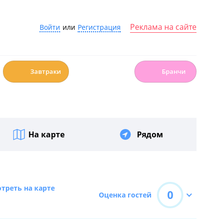
Реклама на сайте
Войти
или
Регистрация
☕️
🍳
Завтраки
Бранчи
На карте
Рядом
треть на карте
0
Оценка гостей