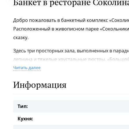
Банкет в ресторане Соколин
Добро пожаловать в банкетный комплекс «Соколина
Расположенный в живописном парке «Сокольники»
сказку.
Здесь три просторных зала, выполненных в парад
лепнина и тяжелые хрустальные люстры. «Большой 
пышное торжество. «Малый зал» идеально подходи
Читать далее
отдельный вход, гардероб и парковку. Фуршетный 
Информация
насладиться напитками и закусками в приятной ат
В каждом зале разная цена банкетного меню:
Тип:
- Большой зал - от 9000 р./чел
Кухня:
- Малый зал - от 8000 р./чел