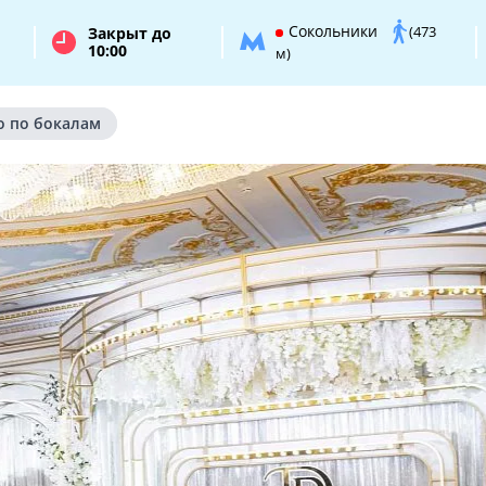
Сокольники
(473
Закрыт до
10:00
м)
о по бокалам