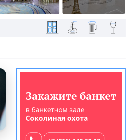
Закажите банкет
в банкетном зале
Соколиная охота