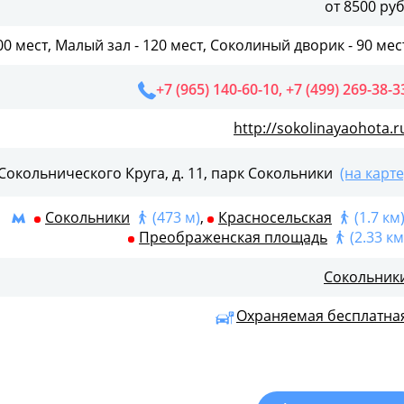
от 8500 руб
сторан «Соколиный дворик» с открытой верандой, где в
00 мест, Малый зал - 120 мест, Соколиный дворик - 90 мес
 звуки природы парка «Сокольники». Здесь также
+7 (965) 140-60-10, +7 (499) 269-38-3
мещает до 90 гостей. Меню ресторана богато кулинарны
хни.
http://sokolinayaohota.r
вятся реальностью. Приходите и убедитесь в этом сами!
Сокольнического Круга, д. 11, парк Сокольники
(на карте
Сокольники
(473 м)
,
Красносельская
(1.7 км
Преображенская площадь
(2.33 км
Сокольник
Охраняемая бесплатна