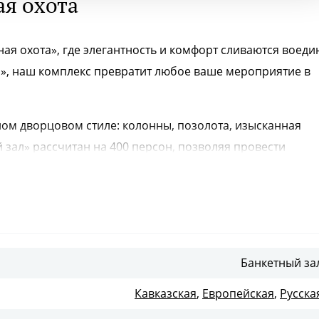
ая охота
я охота», где элегантность и комфорт сливаются воеди
, наш комплекс превратит любое ваше мероприятие в
ном дворцовом стиле: колонны, позолота, изысканная
зал» рассчитан на 400 персон, позволяя провести
т для семейных праздников, вмещая до 120 гостей. Име
зал служит отличной welcome-зоной, где гости могут
мосфере.
Банкетный за
Кавказская
,
Европейская
,
Русска