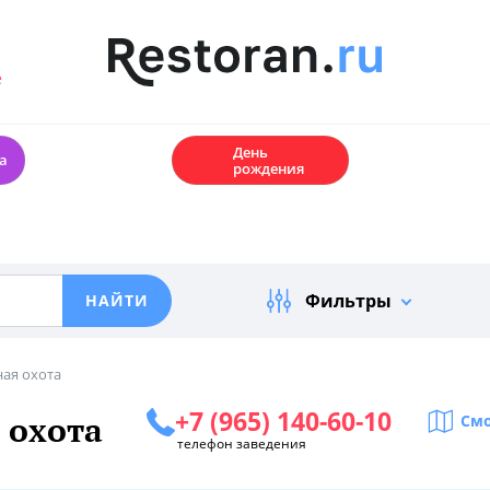
е
🎂
День
а
рождения
Фильтры
ная охота
+7 (965) 140-60-10
 охота
Смо
телефон заведения