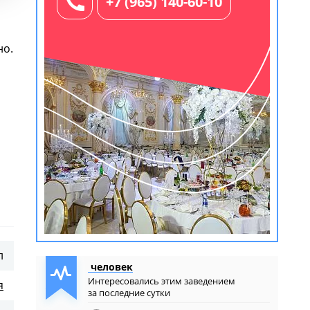
+7 (965) 140-60-10
но.
ет
л
человек
Интересовались этим заведением
я
за последние сутки