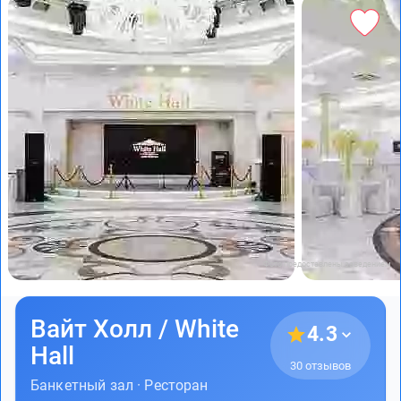
Фото предоставлены заведением
Вайт Холл / White
4.3
Hall
30 отзывов
Банкетный зал · Ресторан