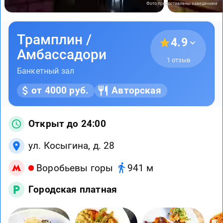
Фото предоставлены заведением
Трамплин /
4.9
Амбассадори
1 отзыв
Банкетный зал
от 4000 руб.
Авторская
Открыт до 24:00
ул. Косыгина, д. 28
Воробьевы горы
941 м
Городская платная