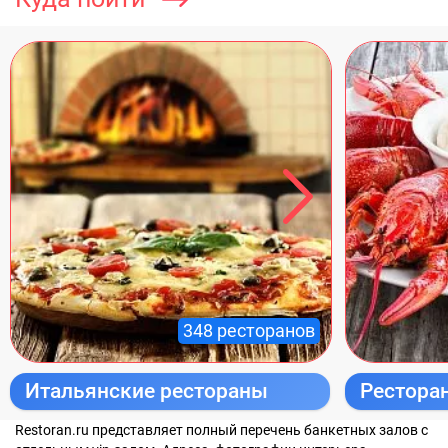
348 ресторанов
Итальянские рестораны
Рестора
поесть р
Restoran.ru представляет полный перечень банкетных залов с