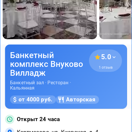
Фото предоставлены заведением
Банкетный
5.0
комплекс Внуково
1 отзыв
Вилладж
Банкетный зал · Ресторан ·
Кальянная
от 4000 руб.
Авторская
Открыт 24 часа