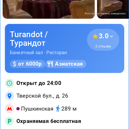
Фото предоставлены заведением
Turandot /
3.0
Турандот
2 отзыва
Банкетный зал · Ресторан
от 6000р
Азиатская
Открыт до 24:00
Тверской бул., д. 26
Пушкинская
289 м
Охраняемая бесплатная