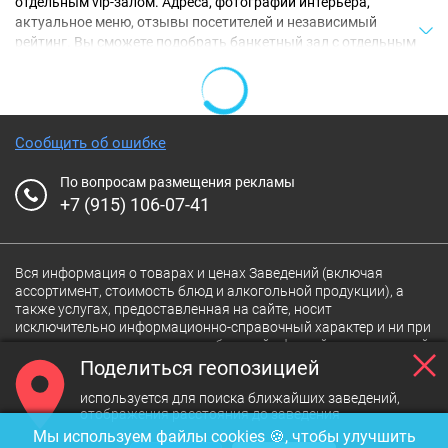
отдельным vip-залом. Адреса, фотографии интерьера,
актуальное меню, отзывы посетителей и независимый
рейтинг. Вы сможете подобрать банкетный зал с отдельным
vip-залом на любой вкус! А бесплатно заказать банкет в
банкетные залы с отдельным vip-залом можно по телефону
заведения
Также вас могут заинтересовать:
Завтраки в ресторанах
Сообщить об ошибке
Москвы
,
Рестораны для празднования дней рождения
,
Где
провести свадьбу в Москве
,
14 февраля в ресторанах Москвы
,
По вопросам размещения рекламы
Рестораны на 8 марта 2026 в Москве
+7 (915) 106-07-41
Вся информация о товарах и ценах Заведений (включая
ассортимент, стоимость блюд и алкогольной продукции), а
также услугах, предоставленная на сайте, носит
исключительно информационно-справочный характер и ни при
каких условиях не является публичной офертой, определяемой
положениями статьи 437 Гражданского кодекса Российской
Поделиться геопозицией
Федерации. Для получения подробной информации о наличии и
используется для поиска ближайших заведений,
стоимости указанных на сайте товаров и/или услуг
отображения расстояния до заведения
конкретного Заведения обращайтесь непосредственно в
Мы используем файлы cookies 🍪, чтобы улучшить
Заведение.