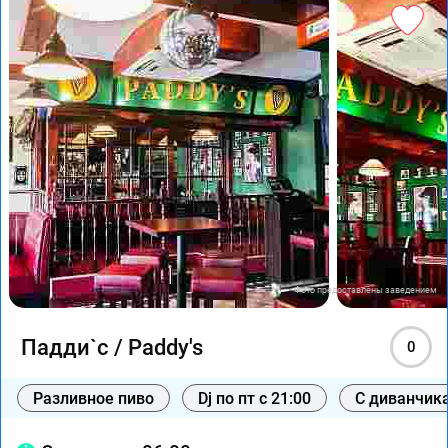
Фото предоставлены заведением
Падди`с / Paddy's
0
Разливное пиво
Dj по пт с 21:00
С диванчик