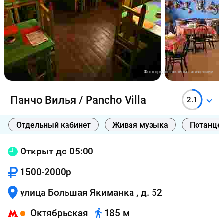
Фото предоставлены заведением
Панчо Вилья / Pancho Villa
2.1
Отдельный кабинет
Живая музыка
Потанц
Открыт до 05:00
1500-2000р
улица Большая Якиманка , д. 52
Октябрьская
185 м