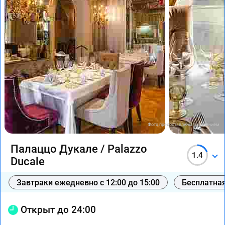
Фото предоставлены заведением
Палаццо Дукале / Palazzo
1.4
Ducale
Завтраки ежедневно с 12:00 до 15:00
Бесплатная
Открыт до 24:00