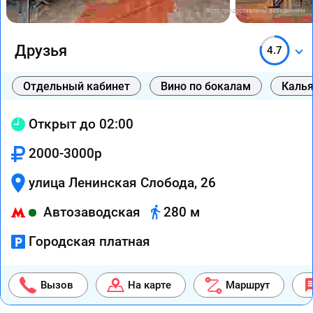
Фото предоставлены заведением
Друзья
4.7
Отдельный кабинет
Вино по бокалам
Каль
Открыт до 02:00
2000-3000р
улица Ленинская Слобода, 26
Автозаводская
280 м
Городская платная
Вызов
На карте
Маршрут