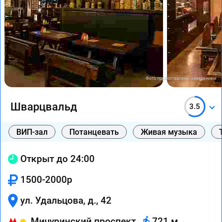
Фото предоставлены заведением
Шварцвальд
3.5
ВИП-зал
Потанцевать
Живая музыка
Открыт до 24:00
1500-2000р
ул. Удальцова, д., 42
Мичуринский проспект
721 м