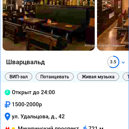
Фото предоставлены заведением
Шварцвальд
3.5
ВИП-зал
Потанцевать
Живая музыка
Открыт до 24:00
1500-2000р
ул. Удальцова, д., 42
Мичуринский проспект
721 м