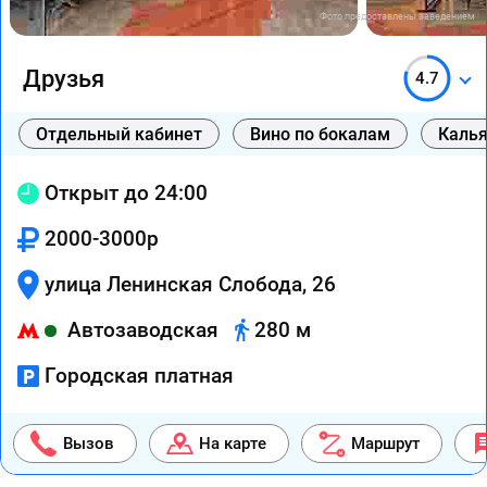
Фото предоставлены заведением
Друзья
4.7
Отдельный кабинет
Вино по бокалам
Каль
Открыт до 24:00
2000-3000р
улица Ленинская Слобода, 26
Автозаводская
280 м
Городская платная
Вызов
На карте
Маршрут