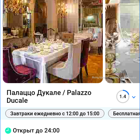
Фото предоставлены заведением
Палаццо Дукале / Palazzo
1.4
Ducale
Завтраки ежедневно с 12:00 до 15:00
Бесплатная
Открыт до 24:00