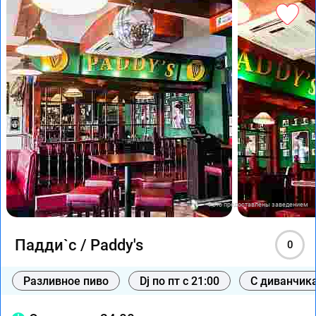
Фото предоставлены заведением
Падди`с / Paddy's
0
Разливное пиво
Dj по пт с 21:00
С диванчик