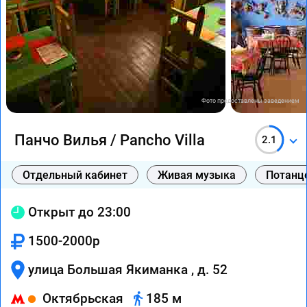
Фото предоставлены заведением
Панчо Вилья / Pancho Villa
2.1
Отдельный кабинет
Живая музыка
Потанц
Открыт до 23:00
1500-2000р
улица Большая Якиманка , д. 52
Октябрьская
185 м