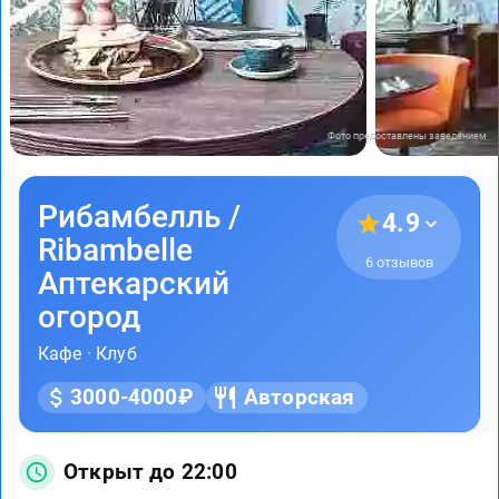
Фото предоставлены заведением
Рибамбелль /
4.9
Ribambelle
6 отзывов
Аптекарский
огород
Кафе
·
Клуб
3000-4000₽
Авторская
Открыт до 22:00