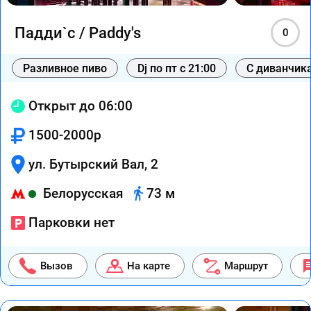
Падди`с / Paddy's
0
Разливное пиво
Dj по пт с 21:00
С диванчик
Открыт до 06:00
1500-2000р
ул. Бутырский Вал, 2
Белорусская
73 м
Парковки нет
Вызов
На карте
Маршрут