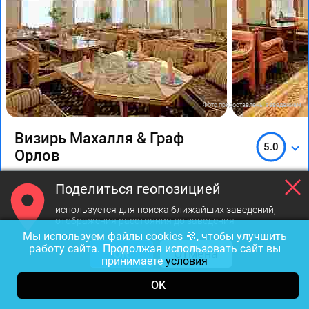
Фото предоставлены заведением
Визирь Махалля & Граф
5.0
Орлов
ВИП-зал
С диванчиками
Парковка у рестор
Поделиться геопозицией
используется для поиска ближайших заведений,
Открыт до 24:00
отображения расстояния до заведения
Мы используем файлы cookies 🍪, чтобы улучшить
работу сайта. Продолжая использовать сайт вы
3000-4000р
ОК
Отмена
принимаете
условия
2-й Верхний Михайловский проезд, 2
ОК
Шаболовская
1.04 км