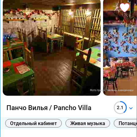
Фото предоставлены заведением
Панчо Вилья / Pancho Villa
2.1
Отдельный кабинет
Живая музыка
Потанц