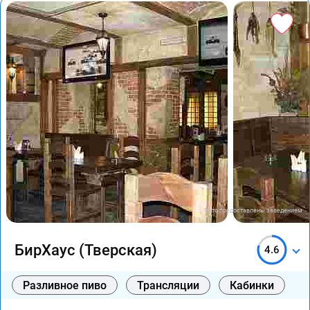
Фото предоставлены заведением
БирХаус (Тверская)
4.6
Разливное пиво
Трансляции
Кабинки