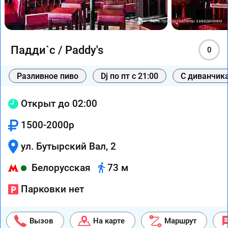
Фото предоставлены заведением
Падди`с / Paddy's
0
Разливное пиво
Dj по пт с 21:00
С диванчик
Открыт до 02:00
1500-2000р
ул. Бутырский Вал, 2
Белорусская
73 м
Парковки нет
Вызов
На карте
Маршрут