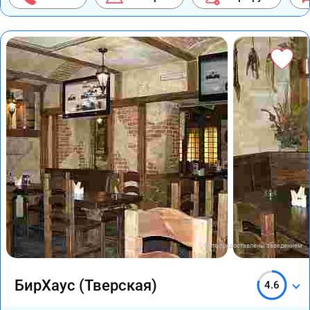
Фото предоставлены заведением
БирХаус (Тверская)
4.6