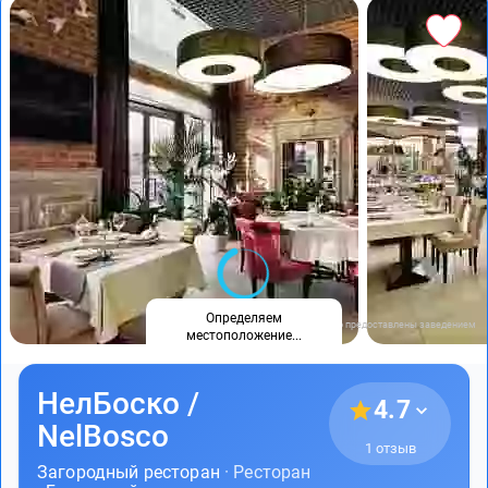
Определяем
Фото предоставлены заведением
местоположение...
НелБоско /
4.7
NelBosco
1 отзыв
Загородный ресторан
· Ресторан