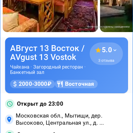
Фото предоставлены заведением
АВгуст 13 Восток /
5.0
AVgust 13 Vostok
3 отзыва
Чайхана
·
Загородный ресторан
·
Банкетный зал
2000-3000₽
Восточная
Открыт до 23:00
Московская обл., Мытищи, дер.
Высоково, Центральная ул., д. ...