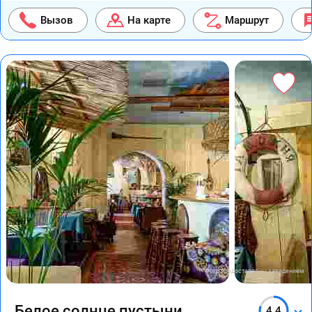
Вызов
На карте
Маршрут
Фото предоставлены заведением
Белое солнце пустыни
4.4