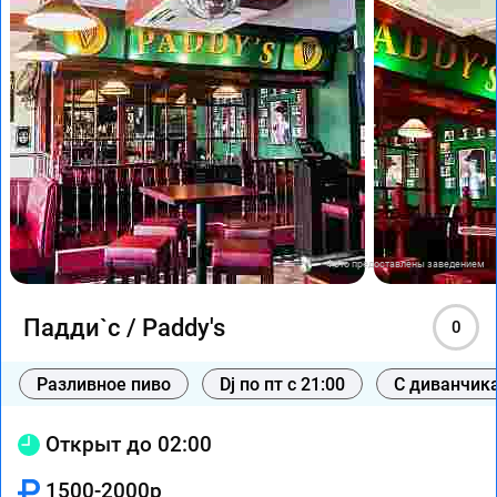
Фото предоставлены заведением
Падди`с / Paddy's
0
Разливное пиво
Dj по пт с 21:00
С диванчик
Открыт до 02:00
1500-2000р