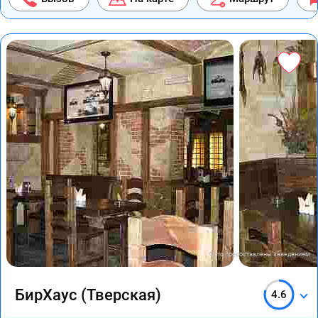
Фото предоставлены заведением
БирХаус (Тверская)
4.6