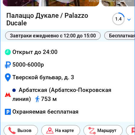
Фото предоставлены заведением
Палаццо Дукале / Palazzo
1.4
Ducale
Завтраки ежедневно с 12:00 до 15:00
Бесплатная
Открыт до 24:00
5000-6000р
Тверской бульвар, д. 3
Арбатская (Арбатско-Покровская
линия)
753 м
Охраняемая бесплатная
Вызов
На карте
Маршрут