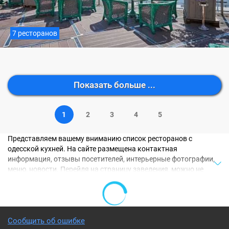
7 ресторанов
Показать больше ...
1
2
3
4
5
Представляем вашему вниманию список ресторанов c
одесской кухней. На сайте размещена контактная
информация, отзывы посетителей, интерьерные фотографии,
меню, новости. Перейдя на страницу заведения, можно не
только предварительно познакомиться с ресторанами c
одесской кухней, но и бесплатно забронировать столик по
телефону.
Также вас могут заинтересовать:
Завтраки в ресторанах
Сообщить об ошибке
Москвы
,
Рестораны для празднования дней рождения
,
Где