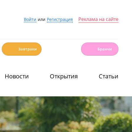
Реклама на сайте
Войти
или
Регистрация
☕️
🍳
Завтраки
Бранчи
Новости
Открытия
Статьи