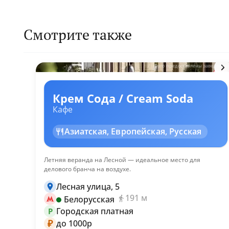
Смотрите также
Фото предоставлены заведение
КМ
Крем Сода / Cream Soda
Кафе
Азиатская, Европейская, Русская
Летняя веранда на Лесной — идеальное место для
делового бранча на воздухе.
Лесная улица, 5
191 м
Белорусская
Городская платная
P
₽
до 1000р