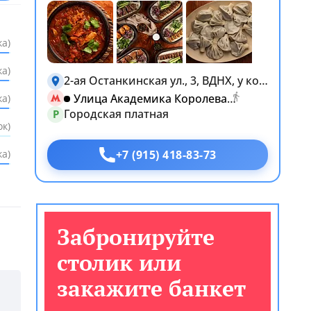
ка)
ка)
2-ая Останкинская ул., 3, ВДНХ, у колеса обозрения «Солнце Москвы»
(449 м)
Улица Академика Королева
Еще 4
ка)
фото
Городская платная
P
ок)
+7 (915) 418-83-73
ка)
Забронируйте
столик или
закажите банкет