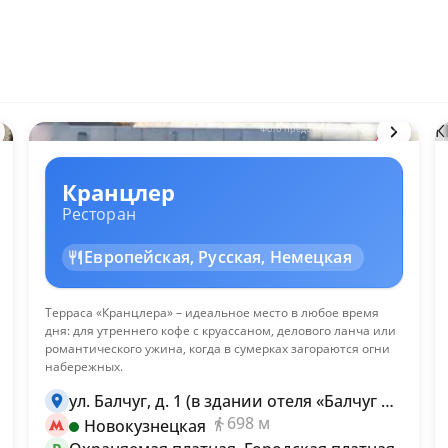
К
м
Фото предоставлены заведением
КМ
Кранцлер
Ресторан
Европейская, Русская, Немецкая
Терраса «Кранцлера» – идеальное место в любое время
дня: для утреннего кофе с круассаном, делового ланча или
романтического ужина, когда в сумерках загораются огни
набережных.
ул. Балчуг, д. 1 (в здании отеля «Балчуг Кемпински Москва»)
698 м
Новокузнецкая