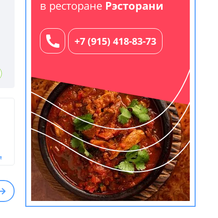
в ресторане
Рэсторани
+7 (915) 418-83-73
ь