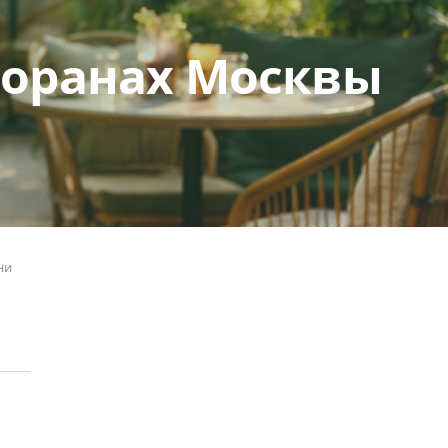
торанах Москвы
ни