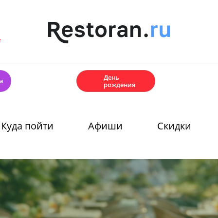
е
🎂
День
а
рождения
Куда пойти
Афиши
Скидки