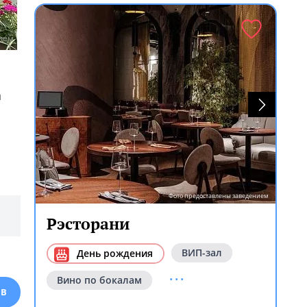
ием
а
Фото предоставлены заведением
Рэсторани
ВИП-зал
День рождения
...
Вино по бокалам
ЫВ