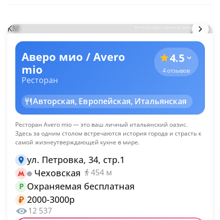
КМ
Фото предоставлены заведением
Аверо мио / Avero
4.5
mio
4 отзывов
Ресторан
Авторская, Европейская, Итальянская
Ресторан Avero mio — это ваш личный итальянский оазис.
Здесь за одним столом встречаются история города и страсть к
самой жизнеутверждающей кухне в мире.
ул. Петровка, 34, стр.1
Чеховская
454 м
Охраняемая бесплатная
P
2000-3000р
₽
12 537