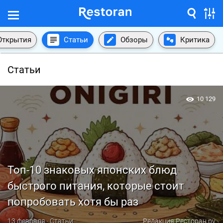
Открытия
Статьи
Обзоры
Критика
Статьи
10 129
Топ-10 знаковых японских блюд
быстрого питания, которые стоит
попробовать хотя бы раз
13 февраля · Статьи
Редакция Ресторан.ру