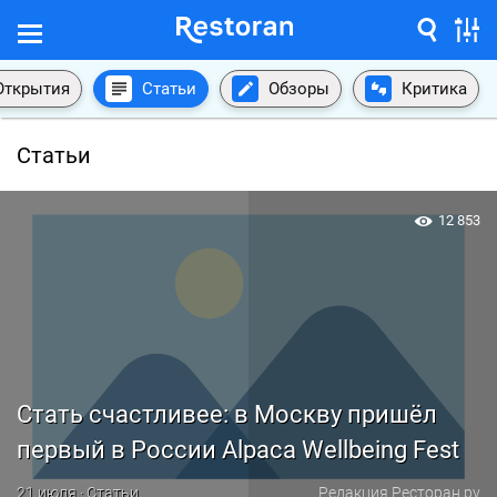
Открытия
Статьи
Обзоры
Критика
Статьи
12 853
Стать счастливее: в Москву пришёл
первый в России Alpaca Wellbeing Fest
21 июля · Статьи
Редакция Ресторан.ру