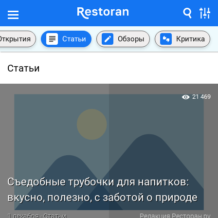
Открытия
Статьи
Обзоры
Критика
Статьи
21 469
Съедобные трубочки для напитков:
вкусно, полезно, с заботой о природе
1 декабря · Статьи
Редакция Ресторан.ру