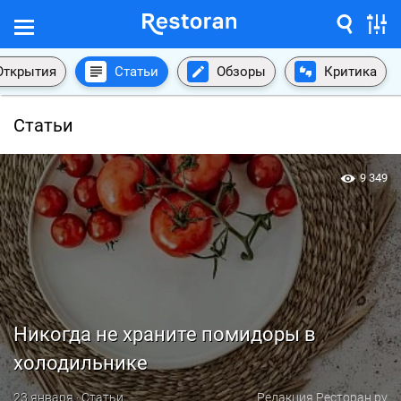
Открытия
Статьи
Обзоры
Критика
Статьи
9 349
Никогда не храните помидоры в
холодильнике
23 января · Статьи
Редакция Ресторан.ру