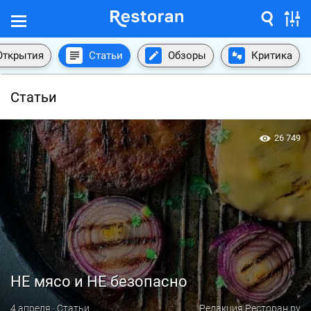
Открытия
Статьи
Обзоры
Критика
Статьи
26 749
НЕ мясо и НЕ безопасно
4 апреля · Статьи
Редакция Ресторан.ру