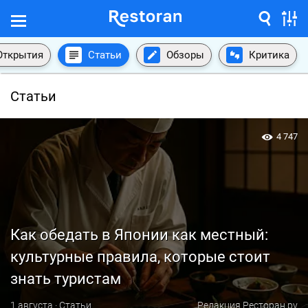
Открытия
Статьи
Обзоры
Критика
Статьи
4 747
Как обедать в Японии как местный:
культурные правила, которые стоит
знать туристам
1 августа · Статьи
Редакция Ресторан.ру