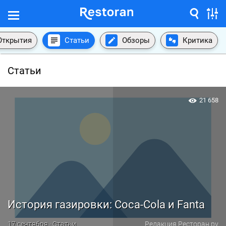
Открытия
Статьи
Обзоры
Критика
Статьи
21 658
История газировки: Coca-Cola и Fanta
17 сентября · Статьи
Редакция Ресторан.ру