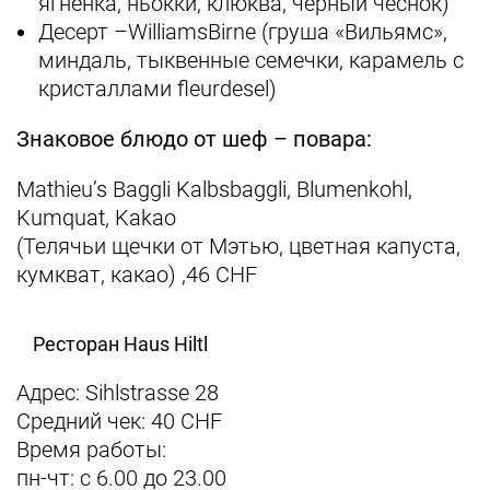
ягненка, ньокки, клюква, черный чеснок)
Десерт –WilliamsBirne (груша «Вильямс»,
миндаль, тыквенные семечки, карамель с
кристаллами fleurdesel)
Знаковое блюдо от шеф – повара:
Mathieu’s Baggli Kalbsbaggli, Blumenkohl,
Kumquat, Kakao
(Телячьи щечки от Мэтью, цветная капуста,
кумкват, какао) ,46 CHF
Ресторан Haus Hiltl
Адрес: Sihlstrasse 28
Средний чек: 40 CHF
Время работы:
пн-чт: с 6.00 до 23.00