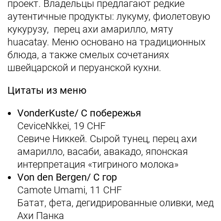
проект. Владельцы предлагают редкие
аутентичные продукты: лукуму, фиолетовую
кукурузу, перец ахи амарилло, мяту
huacatay. Меню основано на традиционных
блюда, а также смелых сочетаниях
швейцарской и перуанской кухни.
Цитаты из меню
Von
der
Kuste/ С побережья
CeviceNkkei, 19 CHF
Севиче Никкей. Сырой тунец, перец ахи
амарилло, васаби, авакадо, японская
интерпретация «тигриного молока»
Von den Bergen/ C гор
Camote Umami, 11 СHF
Батат, фета, дегидрированные оливки, мед
Ахи Панка