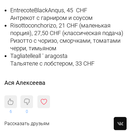
EntrecoteBlackAnqus, 45 CHF
Антрекот с гарниром и соусом
Risottoconchorizo, 21 CHF (маленькая
порция), 27,50 CHF (классическая подача)
Ризотто с чоризо, сморчками, томатами
черри, тимьяном
Tagliatelleall ' aragosta
Тальятеле с лобстером, 33 CHF
Ася Алексеева
6
0
Рассказать друзьям