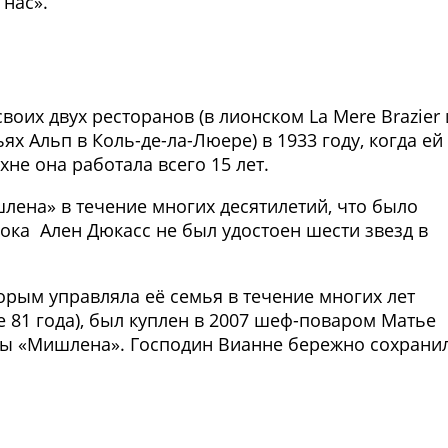
 нас».
Фото предоставлены заведени
воих двух ресторанов (в лионском La Mere Brazier 
х Альп в Коль-де-ла-Люере) в 1933 году, когда ей
хне она работала всего 15 лет.
лена» в течение многих десятилетий, что было
ока Ален Дюкасс не был удостоен шести звезд в
орым управляла её семья в течение многих лет
те 81 года), был куплен в 2007 шеф-поваром Матье
зды «Мишлена». Господин Вианне бережно сохрани
Фото предоставлены заведени