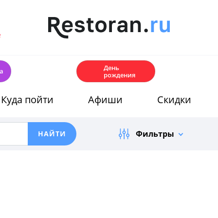
е
🎂
День
а
рождения
Куда пойти
Афиши
Скидки
Фильтры