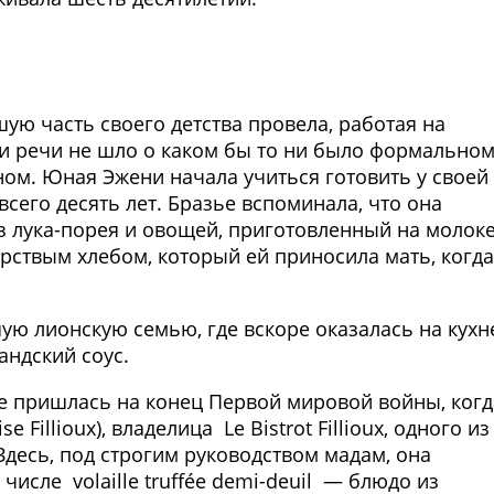
Фото предоставлены заведени
ую часть своего детства провела, работая на
, и речи не шло о каком бы то ни было формально
ом. Юная Эжени начала учиться готовить у своей
всего десять лет. Бразье вспоминала, что она
из лука-порея и овощей, приготовленный на молоке
ствым хлебом, который ей приносила мать, когда
шую лионскую семью, где вскоре оказалась на кухн
андский соус.
е пришлась на конец Первой мировой войны, когд
 Fillioux), владелица Le Bistrot Fillioux, одного из
десь, под строгим руководством мадам, она
исле volaille truffée demi-deuil — блюдо из