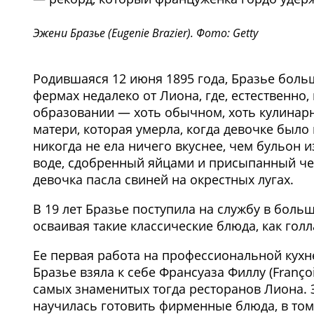
Эжени Бразье (Eugеnie Brazier). Фото: Getty
Родившаяся 12 июня 1895 года, Бразье больш
фермах недалеко от Лиона, где, естественно
образовании — хоть обычном, хоть кулинарн
матери, которая умерла, когда девочке было 
никогда не ела ничего вкуснее, чем бульон 
воде, сдобренный яйцами и присыпанный чер
девочка пасла свиней на окрестных лугах.
В 19 лет Бразье поступила на службу в боль
осваивая такие классические блюда, как голл
Ее первая работа на профессиональной кухн
Бразье взяла к себе Франсуаза Филлу (Françoise
самых знаменитых тогда ресторанов Лиона. З
научилась готовить фирменные блюда, в том ч