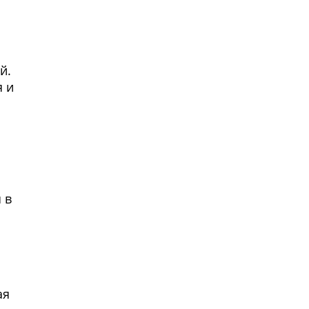
й.
я и
ем
 в
ая