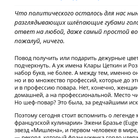
Что политического осталось для нас ны
разглядывающих шлёпающие губами голо
ответ на любой, даже самый простой воп
пожалуй, ничего.
Повод получить или подарить дежурные цве
подчеркнуть. А уж имена Клары Цеткин и Р
набор букв, не более. А между тем, именно о
но и во множество профессий, которые до эт
и в профессию повара. Нет, конечно, женщин
домашней, а на профессиональной. Место ч
Но шеф-повар? Это была, за редчайшими ис
Поэтому сегодня стоит вспомнить о легенде
французской кулинарии» Эжени Бразье (Eugеn
звезд «Мишлена», и первом человеке в мире
— рекорд, который француженка гордо удерж