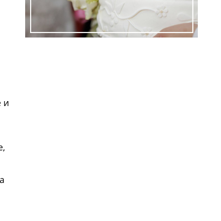
ем
м
 и
е,
а