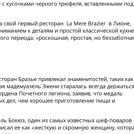
 с кусочками черного трюфеля, вставленными под
ыла свой первый ресторан La Mere Brazier в Лионе,
ниманием к деталям и простой классической кухне
ого периода: «роскошная, простая, но беззаботна
Фото предоставлены заведени
сторан Бразье привлекал знаменитостей, таких как
ая мадемуазель Эжени старалась всегда держаться
ордена Почетного легиона, заявив, что медаль
ых дел, чем хорошее приготовление пищи и
ль Бокюз, один из самых известных шеф-поваров
писал ее как «жесткую и скромную женщину, котор