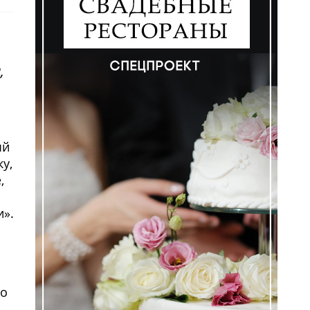
,
ый
у,
,
и».
но