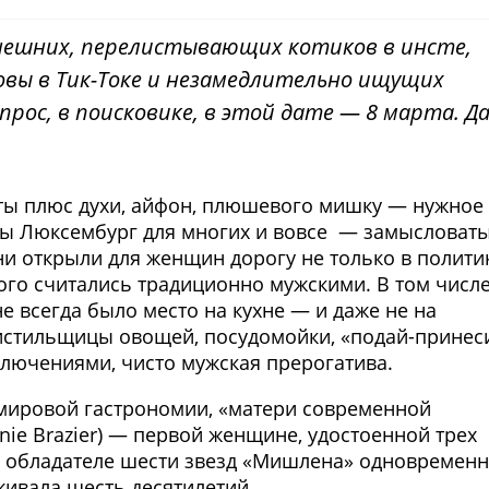
нешних, перелистывающих котиков в инсте,
вы в Тик-Токе и незамедлительно ищущих
рос, в поисковике, в этой дате — 8 марта. Да
ты плюс духи, айфон, плюшевого мишку — нужное
озы Люксембург для многих и вовсе — замысловат
ни открыли для женщин дорогу не только в политик
ого считались традиционно мужскими. В том числе
е всегда было место на кухне — и даже не на
истильщицы овощей, посудомойки, «подай-принес
ключениями, чисто мужская прерогатива.
 мировой гастрономии, «матери современной
ie Brazier) — первой женщине, удостоенной трех
, обладателе шести звезд «Мишлена» одновремен
ивала шесть десятилетий.