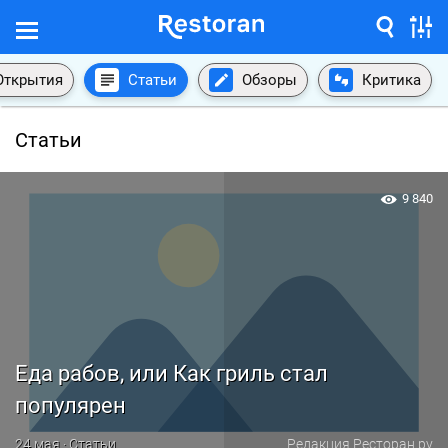
Открытия
Статьи
Обзоры
Критика
Статьи
9 840
Еда рабов, или Как гриль стал
популярен
24 мая · Статьи
Редакция Ресторан.ру