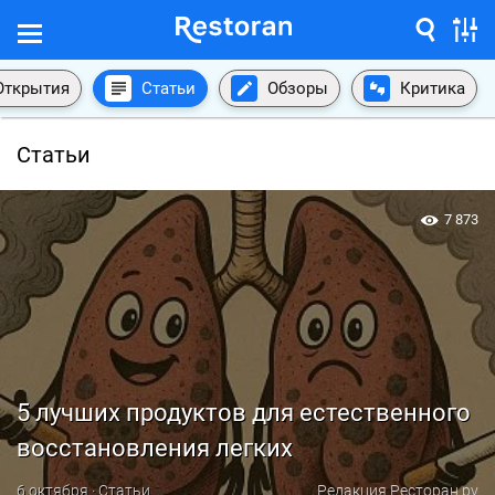
Открытия
Статьи
Обзоры
Критика
Статьи
7 873
5 лучших продуктов для естественного
восстановления легких
6 октября · Статьи
Редакция Ресторан.ру