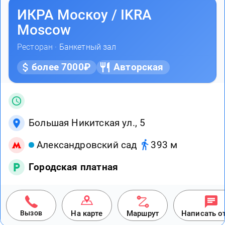
ИКРА Москоу / IKRA
Moscow
Ресторан ·
Банкетный зал
более 7000₽
Авторская
Большая Никитская ул., 5
Александровский сад
393 м
Городская платная
Вызов
На карте
Маршрут
Написать о