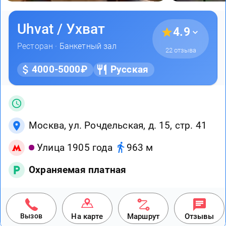
Uhvat / Ухват
4.9
Ресторан ·
Банкетный зал
22 отзыва
4000-5000₽
Русская
Москва, ул. Рочдельская, д. 15, стр. 41
Улица 1905 года
963 м
Охраняемая платная
Вызов
На карте
Маршрут
Отзывы