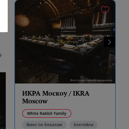
о
Фото предоставлены заведением
ИКРА Москоу / IKRA
Moscow
White Rabbit Family
Вино по бокалам
Коктейли