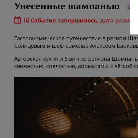
Унесенные шампанью
Вин
❗⌛️
Событие завершилось
, дата размещ
Гастрономическое путешествие в регион Ш
Солнцевым и шеф-сомелье Алексеем Барков
Авторская кухня и 6 вин из региона Шампань,
свежестью, спелостью, ароматами и лёгкой 