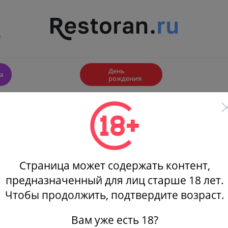
е
🎂
День
а
рождения
Куда пойти
Афиши
Скидки
Фильтры
Страница может содержать контент,
RA Moscow
Афиша ресторана ИКРА Москоу / IKRA Moscow
Унесе
предназначенный для лиц старше 18 лет.
Чтобы продолжить, подтвердите возраст.
а
Вам уже есть 18?