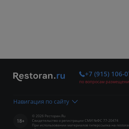
+7 (915) 106-0
по вопросам размещени
Навигация по сайту
© 2026 Ресторан.Ru
18+
Свидетельство о регистрации СМИ №ФС 77-20474
Портал
Рестораны
Ба
При использовании материалов гиперссылка на restora