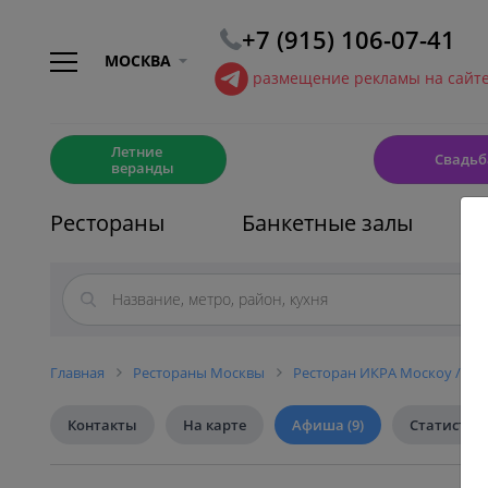
+7 (915) 106-07-41
МОСКВА
размещение рекламы на сайт
☀️
💍
Летние
Свадьб
веранды
Рестораны
Банкетные залы
Главная
Рестораны Москвы
Ресторан ИКРА Москоу / IK
Контакты
На карте
Афиша
(9)
Статистик