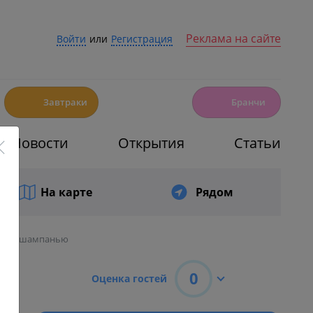
Реклама на сайте
Войти
или
Регистрация
☕️
🍳
Завтраки
Бранчи
Новости
Открытия
Статьи
На карте
Рядом
нные шампанью
0
Оценка гостей