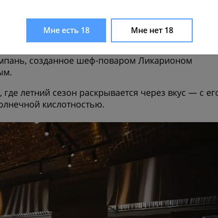
ный ужин
Мне есть 18
Мне нет 18
ения – 29 июня 2026
ампань, созданное шеф-поваром Ликарионом
ым.
 где летний сезон раскрывается через вкус — с ег
солнечной кислотностью.