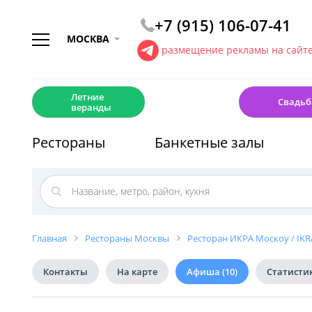
+7 (915) 106-07-41
МОСКВА
размещение рекламы на сайт
☀️
💍
Летние
Свадьб
веранды
Рестораны
Банкетные залы
Главная
Рестораны Москвы
Ресторан ИКРА Москоу / IK
Контакты
На карте
Афиша
(10)
Статисти