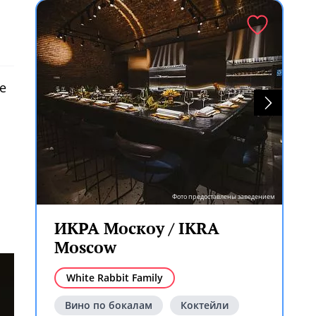
е
Фото предоставлены заведением
ИКРА Москоу / IKRA
Moscow
White Rabbit Family
Вино по бокалам
Коктейли