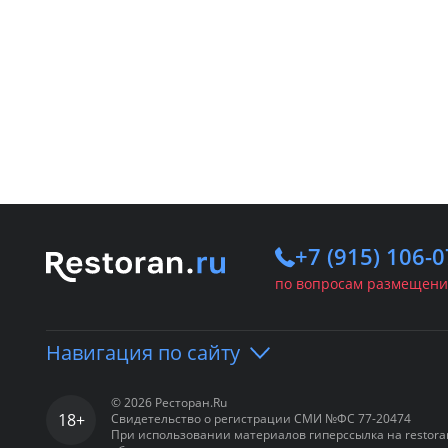
+7 (915) 106-0
по вопросам размещени
Навигация по сайту
© 2026 Ресторан.Ru
18+
Свидетельство о регистрации СМИ №ФС 77-20474
Портал
Рестораны
Ба
При использовании материалов гиперссылка на restora