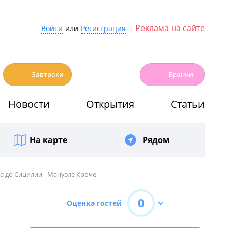
Реклама на сайте
Войти
или
Регистрация
☕️
🍳
Завтраки
Бранчи
Новости
Открытия
Статьи
На карте
Рядом
а до Сицилии - Мануэле Кроче
0
Оценка гостей