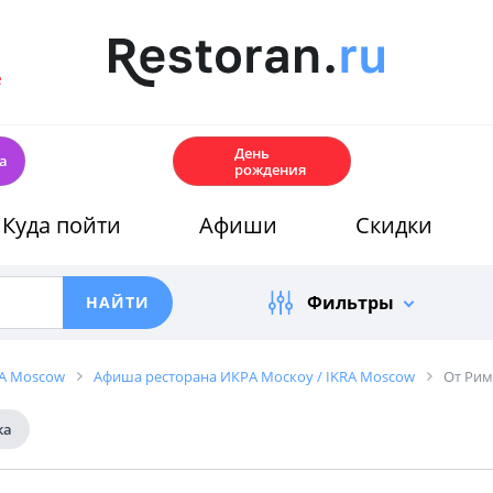
е
🎂
День
а
рождения
Куда пойти
Афиши
Скидки
Фильтры
RA Moscow
Афиша ресторана ИКРА Москоу / IKRA Moscow
От Рим
ка