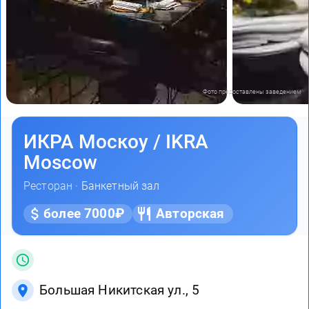
Фото предоставлены заведением
ИКРА Москоу / IKRA
Moscow
Ресторан ·
Банкетный зал
более 7000₽
Авторская
Большая Никитская ул., 5