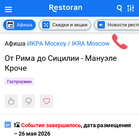
Афиша
Скидки и акции
Новости рест
Афиша
ИКРА Москоу / IKRA Moscow
От Рима до Сицилии - Мануэле
Кроче
Гастроужин
❗️⌛️
Событие завершилось
, дата размещения
– 26 мая 2026