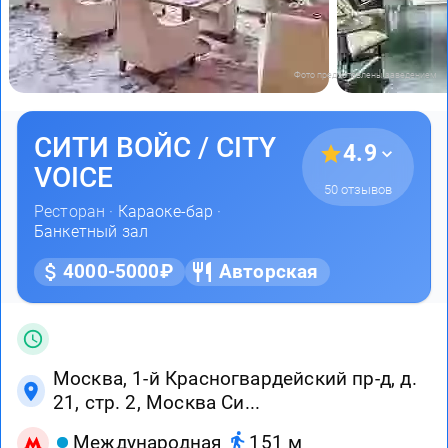
Фото предоставлены заведением
СИТИ ВОЙС / CITY
4.9
VOICE
50 отзывов
Ресторан ·
Караоке-бар
·
Банкетный зал
4000-5000₽
Авторская
Москва, 1-й Красногвардейский пр-д, д.
21, стр. 2, Москва Cи...
Международная
151 м