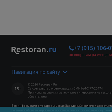
+7 (915) 106-0
по вопросам размещени
Навигация по сайту
© 2026 Ресторан.Ru
18+
Свидетельство о регистрации СМИ №ФС 77-20474
Портал
Рестораны
Ба
При использовании материалов гиперссылка на restora
обязательна
Вход
Вся информация о товарах и ценах Заведений (включая ассортиме
Добавить заведение
справочный характер и ни при каких условиях не является публ