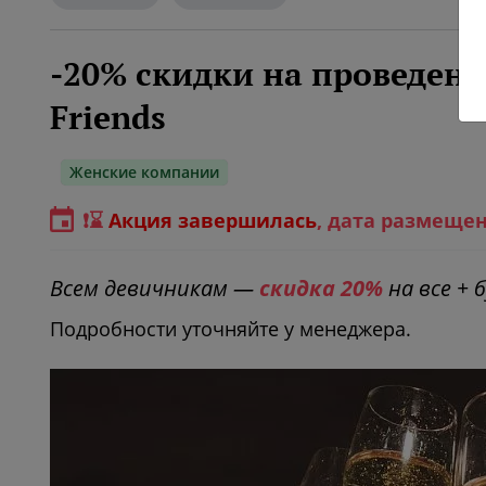
-20% скидки на проведени
Friends
Женские компании
❗⌛️
Акция завершилась
, дата размещен
Всем девичникам —
скидка 20%
на все +
Подробности уточняйте у менеджера.