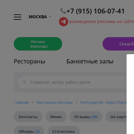
+7 (915) 106-07-41
МОСКВА
размещение рекламы на сайт
☀️
💍
Летние
Свадьб
веранды
Рестораны
Банкетные залы
Главная
Рестораны Москвы
Ресторан Mr. Help's friends
Контакты
Меню
Отзывы
(58)
На карте
Обзоры
(3)
Статистика