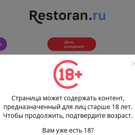
е
🎂
День
а
рождения
Куда пойти
Афиши
Скидки
Фильтры
Страница может содержать контент,
Скидки в ресторане Mr. Help's friends
-20% скидки на проведение д
предназначенный для лиц старше 18 лет.
Чтобы продолжить, подтвердите возраст.
События
(1)
Афиша
(1)
Скидки
(3)
Новости
(14)
Вам уже есть 18?