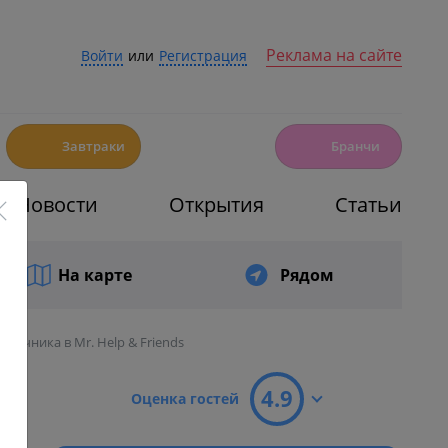
Реклама на сайте
Войти
или
Регистрация
☕️
🍳
Завтраки
Бранчи
Новости
Открытия
Статьи
На карте
Рядом
евичника в Mr. Help & Friends
4.9
Оценка гостей