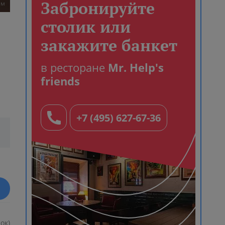
Забронируйте
ем
столик или
закажите банкет
в ресторане
Mr. Help's
friends
+7 (495) 627-67-36
ок)