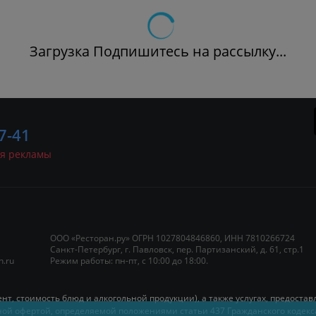
Загрузка Подпишитесь на рассылку...
7-41
я рекламы
ООО «Ресторан.ру» ОГРН 1027804846860, ИНН 7810266724
Санкт-Петербург, г. Павловск, пер. Партизанский, д. 61, стр.1
нкетные залы
Куда пойти
Афиши
n.ru
Режим работы: пн-пт, с 10:00 до 18:00.
Панорамные
Живая м
рестораны
нт, стоимость блюд и алкогольной продукции), а также услугах, предост
DJ-сет
ичной офертой, определяемой положениями статьи 437 Гражданского коде