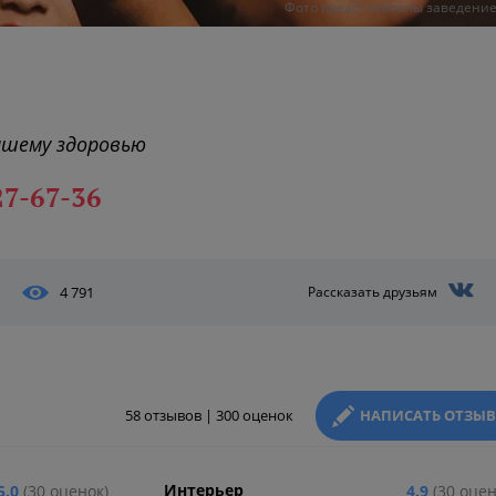
Фото предоставлены заведени
ашему здоровью
27-67-36
4 791
Рассказать друзьям
58 отзывов | 300 оценок
НАПИСАТЬ ОТЗЫВ
Интерьер
5.0
(30 оценок)
4.9
(30 оцен