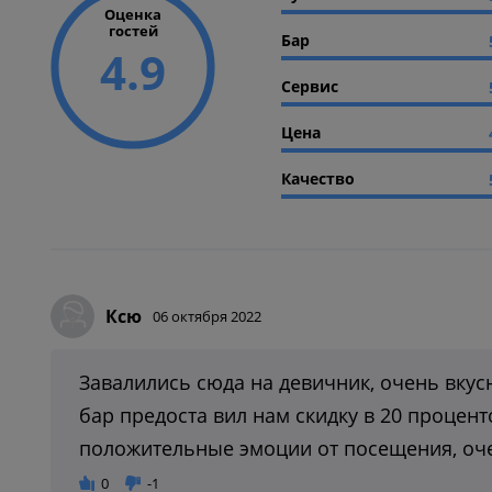
Оценка
гостей
Бар
4.9
Сервис
Цена
Качество
Ксю
06 октября 2022
Завалились сюда на девичник, очень вку
бар предоста вил нам скидку в 20 процент
положительные эмоции от посещения, очен
0
-1