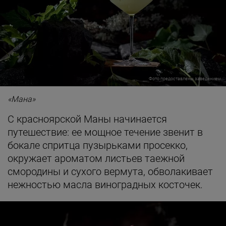
Фото предоставлены заведением
«Мана»
С красноярской Маны начинается
путешествие: ее мощное течение звенит в
бокале спритца пузырьками просекко,
окружает ароматом листьев таежной
смородины и сухого вермута, обволакивает
нежностью масла виноградных косточек.