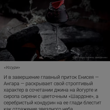
Фото предоставлены заведением
«Уссури»
И в завершение главный приток Енисея —
Ангара — раскрывает свой строптивый
характер в сочетании джина на йогурте и
сиропа сирени с цветочным «Шардоне», а
серебристый кондурин на ее глади блестит
как отражение звездного неба.