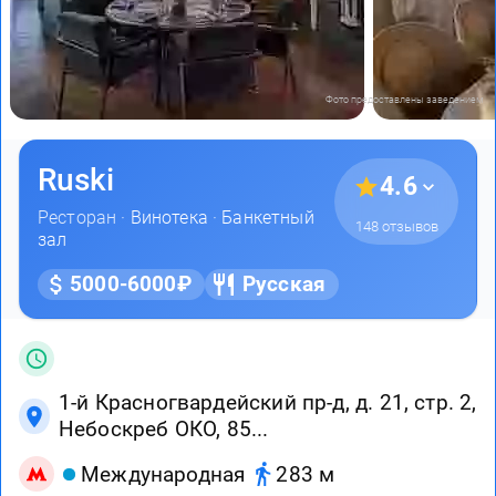
Фото предоставлены заведением
Ruski
4.6
Ресторан ·
Винотека
·
Банкетный
148 отзывов
зал
5000-6000₽
Русская
1-й Красногвардейский пр-д, д. 21, стр. 2,
Небоскреб ОКО, 85...
Международная
283 м