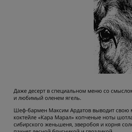
Даже десерт в специальном меню со смыслом
и любимый оленем ягель.
Шеф-бармен Максим Ардатов выводит свою м
коктейле «Кара Марал» копченые ноты шотлан
сибирского женьшеня, зверобоя и корня сол
пахнет лесной брусникой и гвоздикой.