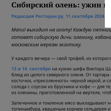
Сибирский олень: ужин и
Редакция Ресторан.ру
, 11 сентября 2024
В
Manul выходит на охоту! Каждую пятницу
готовят сибирскую дичь: оленину, кабана
московским меркам экзотику.
У каждого вечера — свой трофей, из которог
13 и 14 сентября
на кухню шефа Виктора Ша
блюд из целого северного оленя. От тартар
косточки, «присоленного» черной икрой, и с
солода с соусом из брусники и кофе — для те
из оленины, приготовленной на вертеле, что
Запеченное и томленое мясо выкладывают н
топинамбура, квашеным корнем сельдерея и с