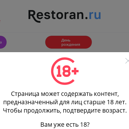
е
🎂
День
а
рождения
Куда пойти
Афиши
Скидки
Фильтры
Страница может содержать контент,
Ресторан МАНУЛ / MANUL, Москва.
Сибирский олень: ужин из ди
предназначенный для лиц старше 18 лет.
Чтобы продолжить, подтвердите возраст.
й
(1)
На карте
Новости
(35)
Статистика
Вам уже есть 18?