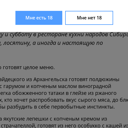
з дичи на открытом огне
Мне есть 18
Мне нет 18
ремя прочтения менее минуты
 и субботу в ресторане кухни народов Сибир
, лосятину, а иногда и настоящую по
о готовят целое меню.
йдецкого из Архангельска готовят полдюжины
а с гарумом и копченым маслом виноградной
легка обожженного татаки в глейзе из ржаного
х, кто хочет распробовать вкус сырого мяса, до бл
бы разбудить в себе первобытные инстинкты.
а якутские лепешки с копченым кремом из
трачателлой, готовят из него особукко с кашей и