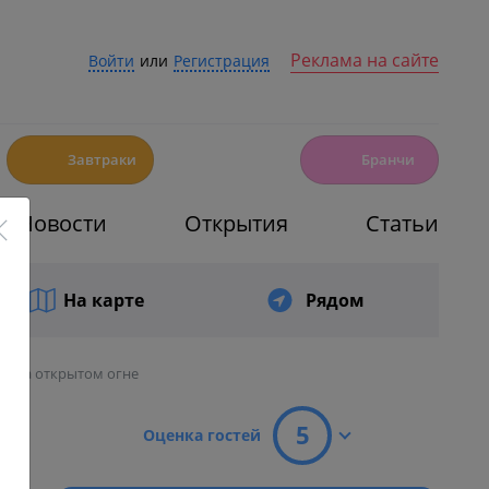
Реклама на сайте
Войти
или
Регистрация
☕️
🍳
Завтраки
Бранчи
Новости
Открытия
Статьи
На карте
Рядом
чи на открытом огне
5
Оценка гостей