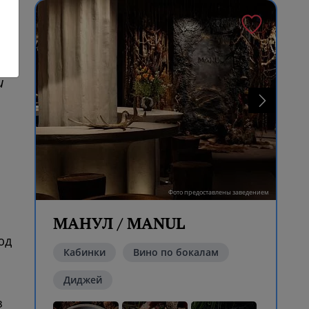
и
Фото предоставлены заведением
МАНУЛ / MANUL
юд
Кабинки
Вино по бокалам
Диджей
з