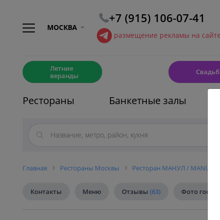
+7 (915) 106-07-41
МОСКВА
размещение рекламы на сайт
☀️
💍
Летние
Свадьб
веранды
Рестораны
Банкетные залы
Главная
Рестораны Москвы
Ресторан МАНУЛ / MANUL
Контакты
Меню
Отзывы
(63)
Фото госте