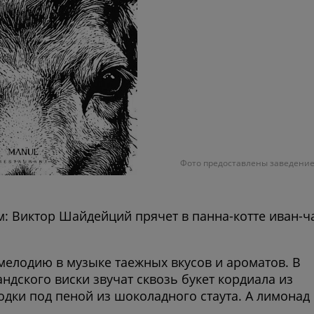
Фото предоставлены заведени
: Виктор Шайдейций прячет в панна-котте иван-ч
елодию в музыке таежных вкусов и ароматов. В
дского виски звучат сквозь букет кордиала из
одки под пеной из шоколадного стаута. А лимонад