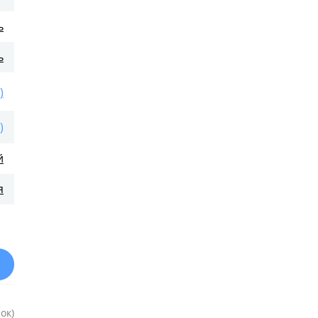
ь
ь
)
)
й
я
ок)