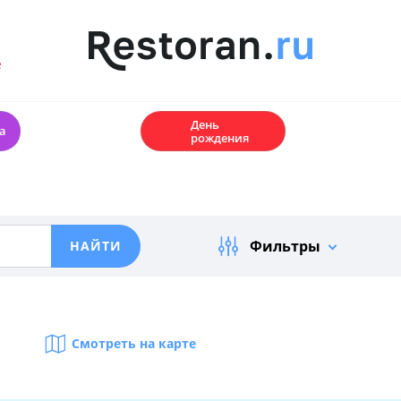
е
🎂
День
а
рождения
Фильтры
Смотреть на карте