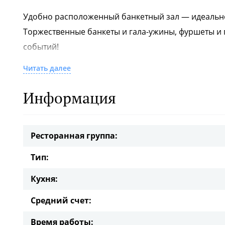
Удобно расположенный банкетный зал — идеальн
Торжественные банкеты и гала-ужины, фуршеты и 
событий!
Читать далее
Интерьер ZAFFERANO выполнен в современном диз
большие панорамные окна, много света и свежей 
Информация
Для удобства организации развлекательной прогр
артисты самого высокого уровня!
Ресторанная группа:
Банкетное меню представлено самыми лучшими п
Тип:
европейская, средиземноморская, азербайджанская
Кухня:
Средний счет:
Время работы: