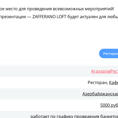
ое место для проведения всевозможных мероприятий!
презентации — ZAFFERANO LOFT будет актуален для люб
айне: кирпичные стены, массивная барная стойка,
зелени.
Рестора
аммы есть небольшая сцена, на которой выступали
АгаларовРес
озициями ресторанной группы Эмина Агаларова:
Ресторан,
Каф
, итальянская и восточная кухня.
Азербайджанска
5000 руб
работает по графику проведения банкето