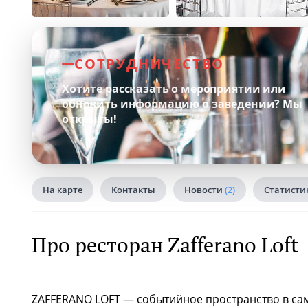
СОТРУДНИЧЕСТВО
Хотите рассказать о мероприятии или
обновить информацию о заведении?
Мы
открыты!
На карте
Контакты
Новости
(2)
Статисти
Про ресторан Zafferano Loft
ZAFFERANO LOFT — событийное пространство в са