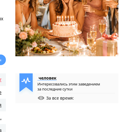
ых
н
человек
т
Интересовались этим заведением
за последние сутки
е
За все время:
я
.
в