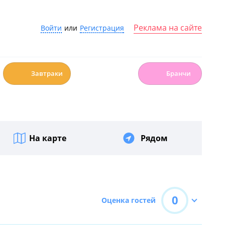
Реклама на сайте
Войти
или
Регистрация
☕️
🍳
Завтраки
Бранчи
На карте
Рядом
0
Оценка гостей