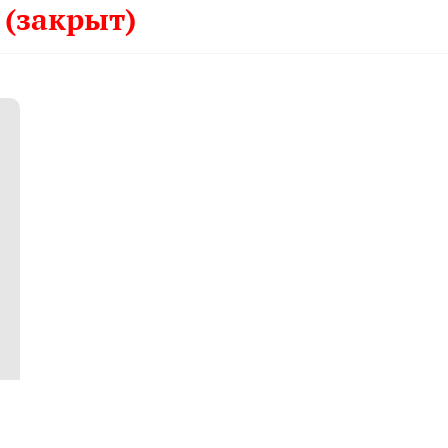
ы
(закрыт)