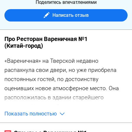
Поделитесь впечатлениями
Написать отзыв
Про Ресторан Вареничная №1
(Китай-город)
«Вареничная» на Тверской недавно
распахнула свои двери, но уже приобрела
постоянных гостей, по достоинству
оценивших новое атмосферное место. Она
расположилась в здании старейшего
магазина Москвы «Елисейский гастроном» и
Показать полностью
очень отличается от остальных по размаху и
убранству. Кафе состоит из просторных двух