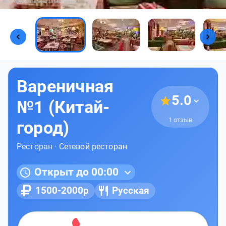
Фото предоставлены заведением
Вареничная
5.0
№1 (Китай-
1 отзыв
город)
Ресторан ·
Сетевой ресторан
Открыт до 00:00
1500-2000р
Русская